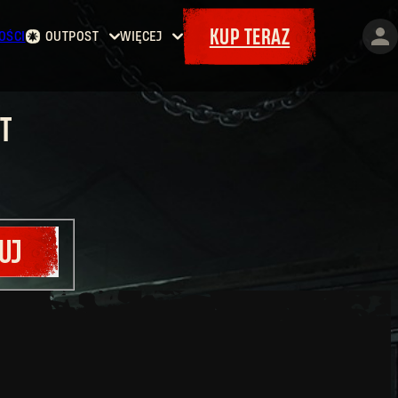
KUP TERAZ
OŚCI
OUTPOST
WIĘCEJ
Strona
Wydarzenia
główna
Bajery
Kontrakty
Maps
T
Zbrojownia
Dokety
UDAŁO SIĘ!
UJ
Zrealizowane przedmioty do
Dying Light
pojawią
się w grze jako kwit, który można wymienić u
kwatermistrza
.
W przypadku graczy
Dying Light 2: Stay Human
i
Dying Light: The Beast
pojawią się one