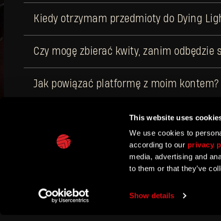
Kiedy otrzymam przedmioty do Dying Ligh
Czy mogę zbierać kwity, zanim odbędzie s
Jak powiązać platformę z moim kontem?
This website uses cookie
We use cookies to personal
according to our
privacy p
media, advertising and ana
to them or that they’ve col
TECHLAND
SUPPORT
EU PROJECTS
CONTACT & PRESS CENT
Show details
©2026 Techland S.A. All rights reserved.
Terms of Servic