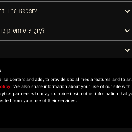
t: The Beast?
ię premiera gry?
s
ise content and ads, to provide social media features and to ana
olicy
. We also share information about your use of our site with 
Nie pamiętasz hasła?
lytics partners who may combine it with other information that y
lected from your use of their services.
ER
e
Privacy Policy
SUBMIT