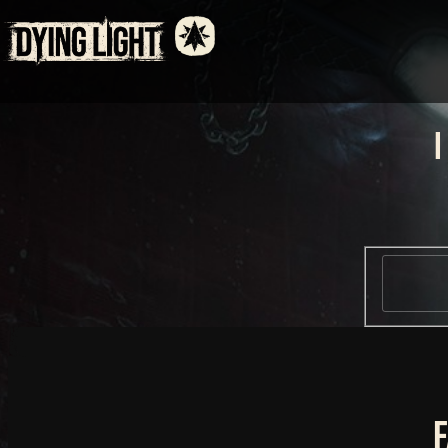
WPROWADŹ SWÓJ
KOD
Kody z kwitu możesz znaleźć w różnych
miejscach. Uważnie obserwuj nasze media
społecznościowe i ogłoszenia – kody mogą b
ukryte wszędzie!