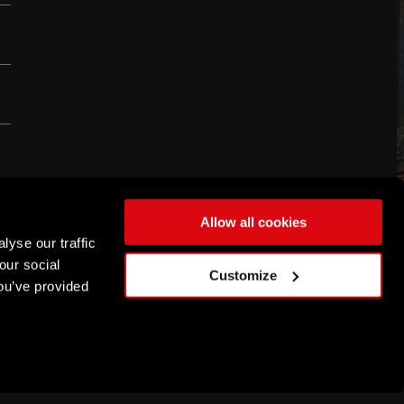
Allow all cookies
lyse our traffic
POLSKI
our social
Customize
DEUTSCH
ou’ve provided
ENGLISH
ESPAÑOL
FRANÇAIS
简体中文